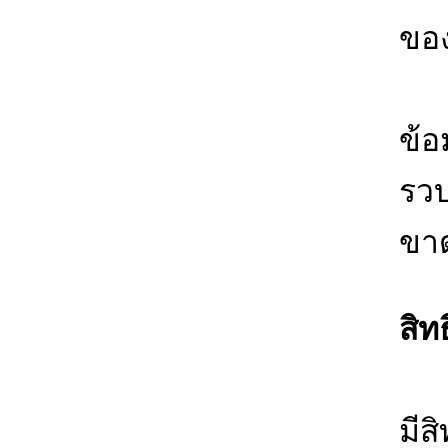
ของ
2.
ข้อ
รวบ
ขาด
สิท
เพ
มีส