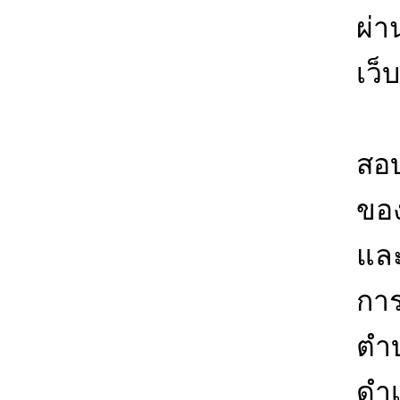
ผ่า
เว็
4.
สอบ
ของ
และ
การ
ตำบ
ดำเ