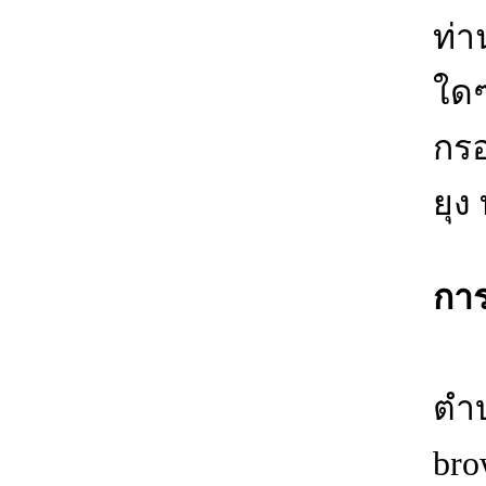
ท่า
ใด
กรอ
ยุง
การ
กา
ตำบ
bro