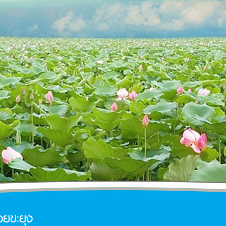
ยขะยุง