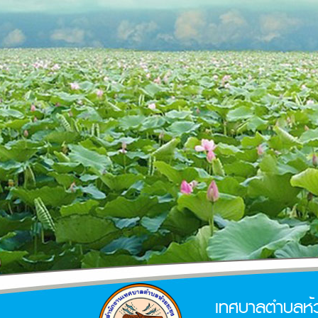
เทศบาลตำบลห้ว