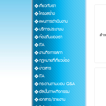
เกี่ยวกับเรา
โครงสร้าง
แผนการดำเนินงาน
บริการประชาชน
สำห
ท้องถิ่นของเรา
ITA
งานกิจการสภา
กฎหมายที่เกี่ยวข้อง
ข่าวสาร
ITA
กระดานถามตอบ Q&A
อัลบั้มภาพกิจกรรม
เอกสาร/รายงาน