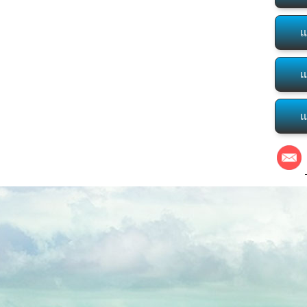
แ
แ
แ