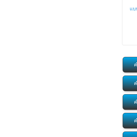
แบบ
ค
ค
ค
ค