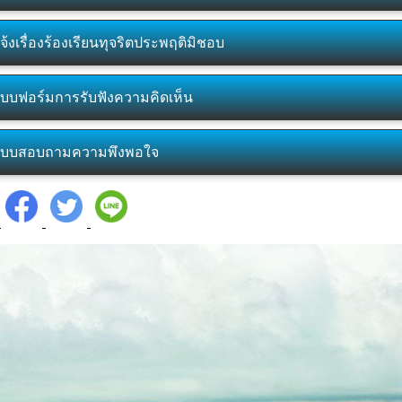
จ้งเรื่องร้องเรียนทุจริตประพฤติมิชอบ
บบฟอร์มการรับฟังความคิดเห็น
บบสอบถามความพึงพอใจ