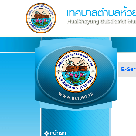
เทศบาลตำบลห้วย
Huaikhayung Subdistrict Muni
E-Ser
หน้าแรก